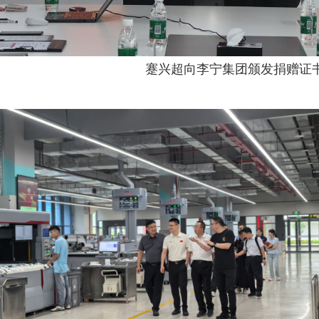
蹇兴超向李宁集团颁发捐赠证