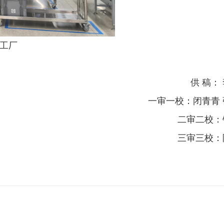
工厂
供 稿：
一审一校：闭青青 
二审二校：
三审三校：